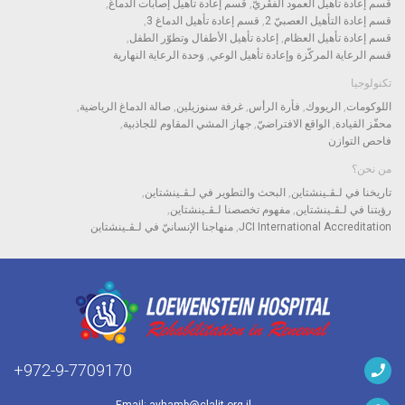
قسم إعادة تأهيل العمود الفقْريّ
قسم إعادة تأهيل إصابات الدماغ
قسم إعادة التأهيل العصبيّ 2
قسم إعادة تأهيل الدماغ 3
قسم إعادة تأهيل العظام
إعادة تأهيل الأطفال وتطوّر الطفل
قسم الرعاية المركّزة وإعادة تأهيل الوعي
وَحدة الرعاية النهارية
تكنولوجيا
اللوكومات
الريووك
فأرة الرأس
غرفة سنوزيلين
صالة الدماغ الرياضية
محفّز القيادة
الواقع الافتراضيّ
جهاز المشي المقاوم للجاذبية
فاحص التوازن
من نحن؟
تاريخنا في لـﭭـينشتاين
البحث والتطوير في لـﭭـينشتاين
رؤيتنا في لـﭭـينشتاين
مفهوم تخصصنا لـﭭـينشتاين
JCI International Accreditation
منهاجنا الإنسانيّ في لـﭭـينشتاين
972-9-7709170+
Email:
ayhamb@clalit.org.il