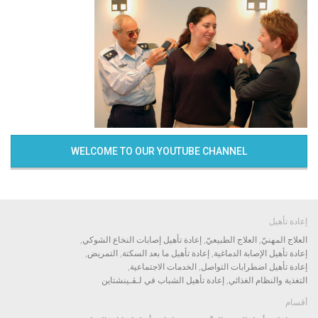
WELCOME TO OUR YOUTUBE CHANNEL
إعادة تأهيل
العلاج المهنيّ
العلاج الطبيعيّ
إعادة تأهيل إصابات النخاع الشوكي
إعادة تأهيل الإصابة الدماغية
إعادة تأهيل ما بعد السكتة
التمريض
إعادة تأهيل اضطرابات التواصل
الخدمات الاجتماعية
التغذية والنظام الغذائي
إعادة تأهيل الشباب في لـﭭـينشتاين
أقسام