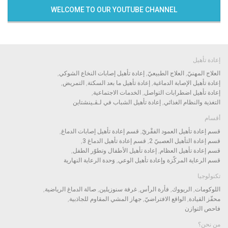
WELCOME TO OUR YOUTUBE CHANNEL
إعادة تأهيل
العلاج المهنيّ
العلاج الطبيعيّ
إعادة تأهيل إصابات النخاع الشوكي
إعادة تأهيل الإصابة الدماغية
إعادة تأهيل ما بعد السكتة
التمريض
إعادة تأهيل اضطرابات التواصل
الخدمات الاجتماعية
التغذية والنظام الغذائي
إعادة تأهيل الشباب في لـﭭـينشتاين
أقسام
قسم إعادة تأهيل العمود الفقْريّ
قسم إعادة تأهيل إصابات الدماغ
قسم إعادة التأهيل العصبيّ 2
قسم إعادة تأهيل الدماغ 3
قسم إعادة تأهيل العظام
إعادة تأهيل الأطفال وتطوّر الطفل
قسم الرعاية المركّزة وإعادة تأهيل الوعي
وَحدة الرعاية النهارية
تكنولوجيا
اللوكومات
الريووك
فأرة الرأس
غرفة سنوزيلين
صالة الدماغ الرياضية
محفّز القيادة
الواقع الافتراضيّ
جهاز المشي المقاوم للجاذبية
فاحص التوازن
من نحن؟