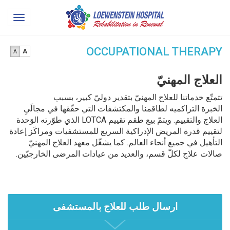
Loewenstein
oggle
Hospital
gation
OCCUPATIONAL THERAPY
A
A
العلاج المهنيّ
تتمتّع خدماتنا للعلاج المهنيّ بتقدير دوليّ كبير، بسبب
الخبرة التراكميه لطاقمنا والمكتشفات التي حقّقها في مجالَيِ
العلاج والتقييم. ويتمّ بيع طقم تقييم LOTCA الذي طوّرته الوَحدة
لتقييم قدرة المريض الإدراكية السريع للمستشفيات ومراكَز إعادة
التأهيل في جميع أنحاء العالم. كما يشغّل معهد العلاج المهنيّ
صالات علاج لكلّ قسم، والعديد من عيادات المرضى الخارجيّين.
ارسال طلب للعلاج بالمستشفى