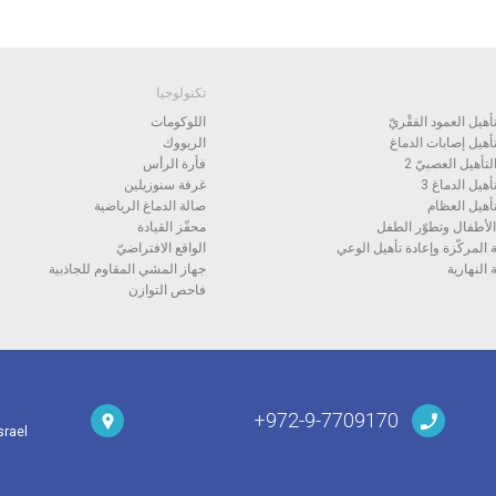
تكنولوجيا
هيل العمود الفقْريّ
اللوكومات
أهيل إصابات الدماغ
الريووك
تأهيل العصبيّ 2
فأرة الرأس
هيل الدماغ 3
غرفة سنوزيلين
أهيل العظام
صالة الدماغ الرياضية
الأطفال وتطوّر الطفل
محفّز القيادة
المركّزة وإعادة تأهيل الوعي
الواقع الافتراضيّ
 النهارية
جهاز المشي المقاوم للجاذبية
فاحص التوازن
972-9-7709170+
srael