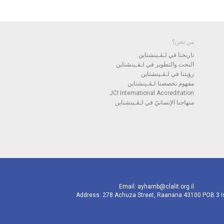
من نحن؟
تاريخنا في لـﭭـينشتاين
البحث والتطوير في لـﭭـينشتاين
رؤيتنا في لـﭭـينشتاين
مفهوم تخصصنا لـﭭـينشتاين
JCI International Accreditation
منهاجنا الإنسانيّ في لـﭭـينشتاين
Email:
ayhamb@clalit.org.il
Address: 278 Achuza Street, Raanana 43100 POB 3 I